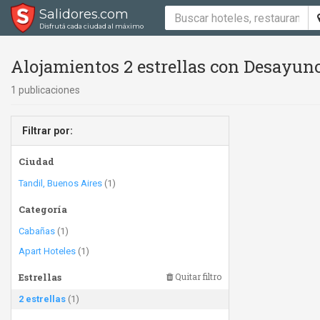
Salidores.com
Disfrutá cada ciudad al máximo
Alojamientos 2 estrellas con Desayuno 
1 publicaciones
Filtrar por:
Ciudad
Tandil, Buenos Aires
(1)
Categoría
Cabañas
(1)
Apart Hoteles
(1)
Estrellas
Quitar filtro
2 estrellas
(1)