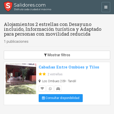
Salidores.com
Toggl
Disfrutá cada ciudad al máximo
navig
Alojamientos 2 estrellas con Desayuno
incluido, Información turística y Adaptado
para personas con movilidad reducida
1 publicaciones
Mostrar filtros
Cabañas Entre Ombúes y Tilos
2 estrellas
Los Ombues 209 - Tandil
Consultar disponibilidad