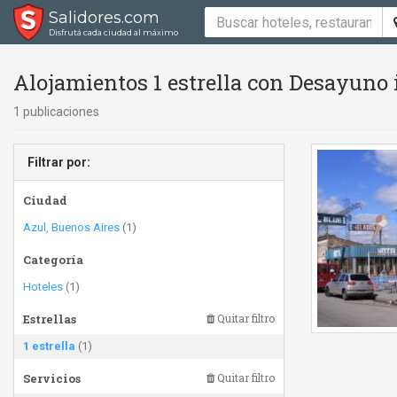
Salidores.com
Disfrutá cada ciudad al máximo
Alojamientos 1 estrella con Desayuno 
1 publicaciones
Filtrar por:
Ciudad
Azul, Buenos Aires
(1)
Categoría
Hoteles
(1)
Estrellas
Quitar filtro
1 estrella
(1)
Servicios
Quitar filtro