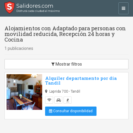
Salidores.com
Toggl
Disfrutá cada ciudad al máximo
navig
Alojamientos con Adaptado para personas con
movilidad reducida, Recepción 24 horas y
Cocina
1 publicaciones
Mostrar filtros
Alquiler departamento por dia
Tandil
Laprida 700 - Tandil
Consultar disponibilidad