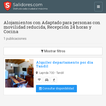
Salidores.com
Toggl
Disfrutá cada ciudad al máximo
navig
Alojamientos con Adaptado para personas con
movilidad reducida, Recepción 24 horas y
Cocina
1 publicaciones
Mostrar filtros
Alquiler departamento por dia
Tandil
Laprida 700 - Tandil
Consultar disponibilidad