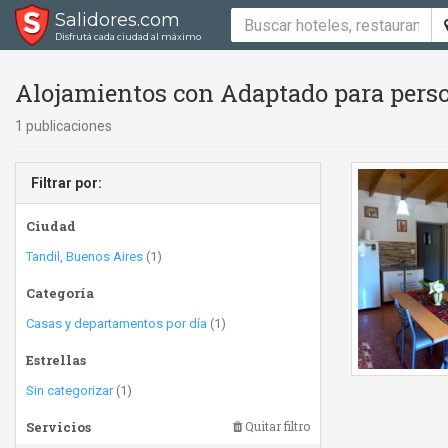
Salidores.com
Disfrutá cada ciudad al máximo
Alojamientos con Adaptado para perso
1 publicaciones
Filtrar por:
Ciudad
Tandil, Buenos Aires
(1)
Categoría
Casas y departamentos por día
(1)
Estrellas
Sin categorizar
(1)
Servicios
Quitar filtro