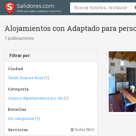
Salidores.com
Disfrutá cada ciudad al máximo
Alojamientos con Adaptado para perso
1 publicaciones
Filtrar por:
Ciudad
Tandil, Buenos Aires
(1)
Categoría
Casas y departamentos por día
(1)
Estrellas
Sin categorizar
(1)
Servicios
Quitar filtro