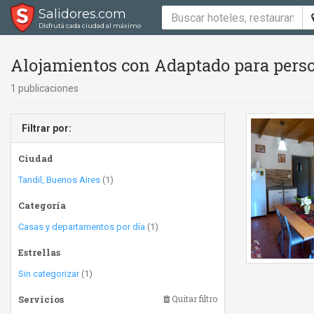
Salidores.com
Disfrutá cada ciudad al máximo
Alojamientos con Adaptado para perso
1 publicaciones
Filtrar por:
Ciudad
Tandil, Buenos Aires
(1)
Categoría
Casas y departamentos por día
(1)
Estrellas
Sin categorizar
(1)
Servicios
Quitar filtro