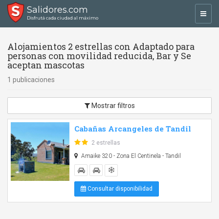
Salidores.com
Toggl
Disfrutá cada ciudad al máximo
navig
Alojamientos 2 estrellas con Adaptado para
personas con movilidad reducida, Bar y Se
aceptan mascotas
1 publicaciones
Mostrar filtros
Cabañas Arcangeles de Tandil
2 estrellas
Amaike 320 - Zona El Centinela - Tandil
Consultar disponibilidad