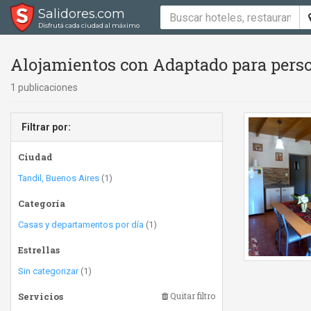
Salidores.com
Disfrutá cada ciudad al máximo
Alojamientos con Adaptado para perso
1 publicaciones
Filtrar por:
Ciudad
Tandil, Buenos Aires
(1)
Categoría
Casas y departamentos por día
(1)
Estrellas
Sin categorizar
(1)
Servicios
Quitar filtro