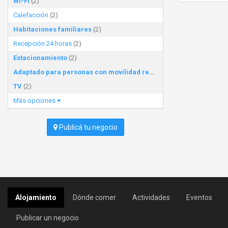
Wi-Fi
(2)
Calefacción
(2)
Habitaciones familiares
(2)
Recepción 24 horas
(2)
Estacionamiento
(2)
Adaptado para personas con movilidad reducida
(2)
TV
(2)
Más opciones
Publicá tu negocio
Alojamiento
Dónde comer
Actividades
Eventos
Publicar un negocio