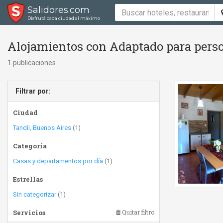
Salidores.com
Disfrutá cada ciudad al máximo
Alojamientos con Adaptado para perso
1 publicaciones
Filtrar por:
Ciudad
Tandil, Buenos Aires
(1)
Categoría
Casas y departamentos por día
(1)
Estrellas
Sin categorizar
(1)
Servicios
Quitar filtro