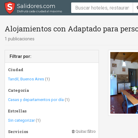
Salidores.com
Disfrutá cada ciudad al máximo
Alojamientos con Adaptado para perso
1 publicaciones
Filtrar por:
Ciudad
Tandil, Buenos Aires
(1)
Categoría
Casas y departamentos por día
(1)
Estrellas
Sin categorizar
(1)
Servicios
Quitar filtro