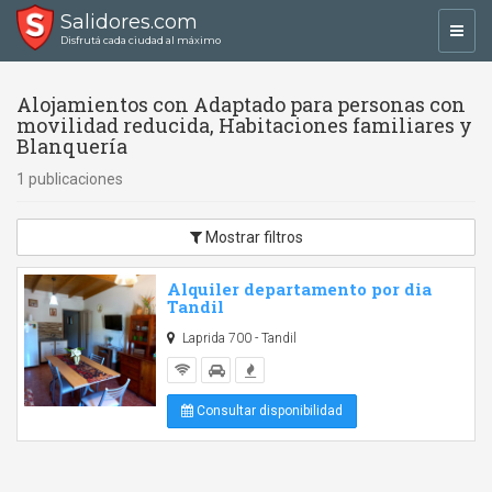
Salidores.com
Toggl
Disfrutá cada ciudad al máximo
navig
Alojamientos con Adaptado para personas con
movilidad reducida, Habitaciones familiares y
Blanquería
1 publicaciones
Mostrar filtros
Alquiler departamento por dia
Tandil
Laprida 700 - Tandil
Consultar disponibilidad