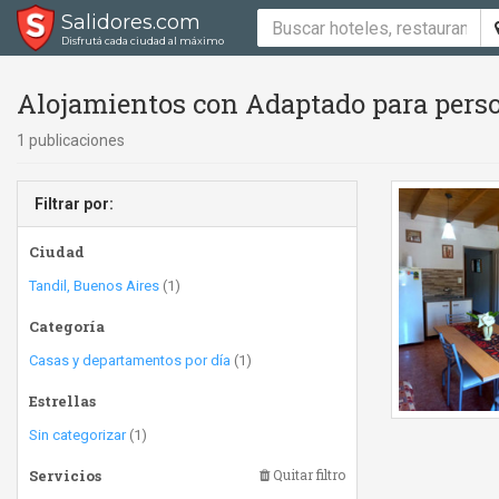
Salidores.com
Disfrutá cada ciudad al máximo
Alojamientos con Adaptado para perso
1 publicaciones
Filtrar por:
Ciudad
Tandil, Buenos Aires
(1)
Categoría
Casas y departamentos por día
(1)
Estrellas
Sin categorizar
(1)
Servicios
Quitar filtro