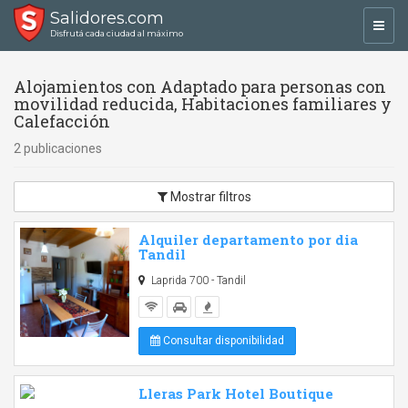
Salidores.com
Toggl
Disfrutá cada ciudad al máximo
navig
Alojamientos con Adaptado para personas con
movilidad reducida, Habitaciones familiares y
Calefacción
2 publicaciones
Mostrar filtros
Alquiler departamento por dia
Tandil
Laprida 700 - Tandil
Consultar disponibilidad
Lleras Park Hotel Boutique