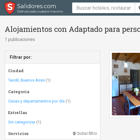
Salidores.com
Disfrutá cada ciudad al máximo
Alojamientos con Adaptado para perso
1 publicaciones
Filtrar por:
Ciudad
Tandil, Buenos Aires
(1)
Categoría
Casas y departamentos por día
(1)
Estrellas
Sin categorizar
(1)
Servicios
Quitar filtro