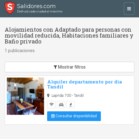
Salidores.com
Toggl
Disfrutá cada ciudad al máximo
navig
Alojamientos con Adaptado para personas con
movilidad reducida, Habitaciones familiares y
Baño privado
1 publicaciones
Mostrar filtros
Alquiler departamento por dia
Tandil
Laprida 700 - Tandil
Consultar disponibilidad