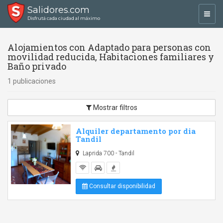
Salidores.com
Toggl
Disfrutá cada ciudad al máximo
navig
Alojamientos con Adaptado para personas con
movilidad reducida, Habitaciones familiares y
Baño privado
1 publicaciones
Mostrar filtros
Alquiler departamento por dia
Tandil
Laprida 700 - Tandil
Consultar disponibilidad