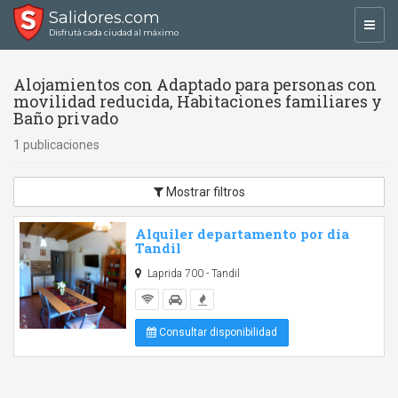
Salidores.com
Toggl
Disfrutá cada ciudad al máximo
navig
Alojamientos con Adaptado para personas con
movilidad reducida, Habitaciones familiares y
Baño privado
1 publicaciones
Mostrar filtros
Alquiler departamento por dia
Tandil
Laprida 700 - Tandil
Consultar disponibilidad