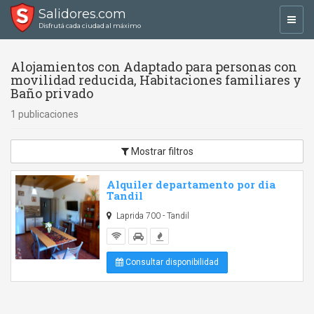
Salidores.com
Toggl
Disfrutá cada ciudad al máximo
navig
Alojamientos con Adaptado para personas con
movilidad reducida, Habitaciones familiares y
Baño privado
1 publicaciones
Mostrar filtros
Alquiler departamento por dia
Tandil
Laprida 700 - Tandil
Consultar disponibilidad