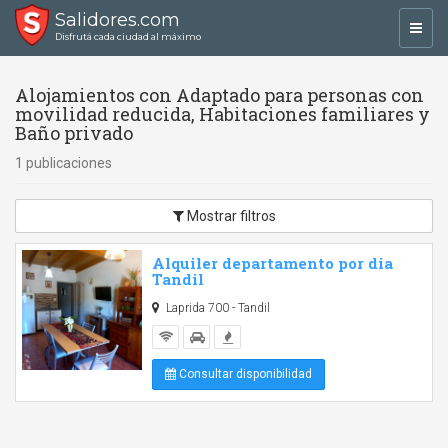
Salidores.com
Toggl
Disfrutá cada ciudad al máximo
navig
Alojamientos con Adaptado para personas con
movilidad reducida, Habitaciones familiares y
Baño privado
1 publicaciones
Mostrar filtros
Alquiler departamento por dia
Tandil
Laprida 700 - Tandil
Consultar disponibilidad