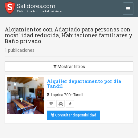
Salidores.com
Toggl
Disfrutá cada ciudad al máximo
navig
Alojamientos con Adaptado para personas con
movilidad reducida, Habitaciones familiares y
Baño privado
1 publicaciones
Mostrar filtros
Alquiler departamento por dia
Tandil
Laprida 700 - Tandil
Consultar disponibilidad