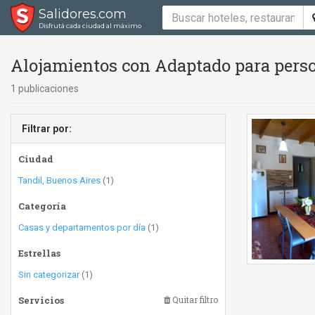
Salidores.com
Disfrutá cada ciudad al máximo
Alojamientos con Adaptado para perso
1 publicaciones
Filtrar por:
Ciudad
Tandil, Buenos Aires
(1)
Categoría
Casas y departamentos por día
(1)
Estrellas
Sin categorizar
(1)
Servicios
Quitar filtro