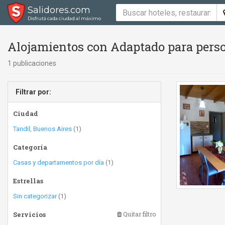
Salidores.com
Disfrutá cada ciudad al máximo
Alojamientos con Adaptado para perso
1 publicaciones
Filtrar por:
Ciudad
Tandil, Buenos Aires
(1)
Categoría
Casas y departamentos por día
(1)
Estrellas
Sin categorizar
(1)
Servicios
Quitar filtro