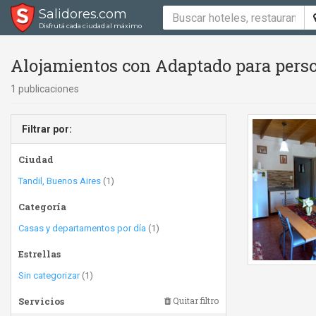
Salidores.com
Disfrutá cada ciudad al máximo
Alojamientos con Adaptado para perso
1 publicaciones
Filtrar por:
Ciudad
Tandil, Buenos Aires
(1)
Categoría
Casas y departamentos por día
(1)
Estrellas
Sin categorizar
(1)
Servicios
Quitar filtro