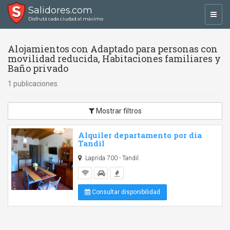
Salidores.com
Toggl
Disfrutá cada ciudad al máximo
navig
Alojamientos con Adaptado para personas con
movilidad reducida, Habitaciones familiares y
Baño privado
1 publicaciones
Mostrar filtros
Alquiler departamento por dia
Tandil
Laprida 700 - Tandil
Consultar disponibilidad