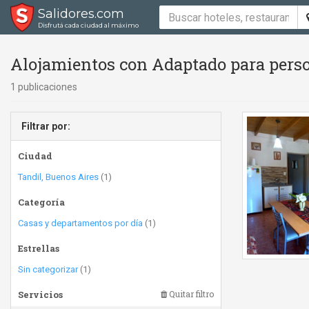
Salidores.com
Disfrutá cada ciudad al máximo
Alojamientos con Adaptado para perso
1 publicaciones
Filtrar por:
Ciudad
Tandil, Buenos Aires
(1)
Categoría
Casas y departamentos por día
(1)
Estrellas
Sin categorizar
(1)
Servicios
Quitar filtro