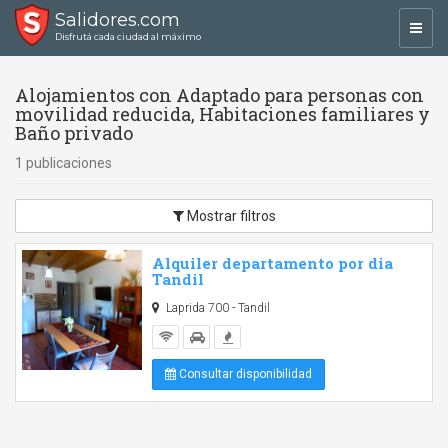
Salidores.com
Toggl
Disfrutá cada ciudad al máximo
navig
Alojamientos con Adaptado para personas con
movilidad reducida, Habitaciones familiares y
Baño privado
1 publicaciones
Mostrar filtros
Alquiler departamento por dia
Tandil
Laprida 700 - Tandil
Consultar disponibilidad