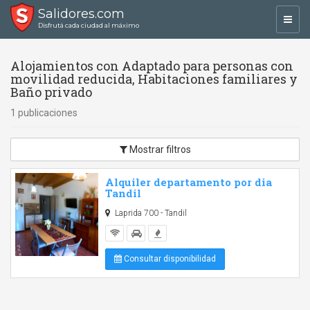
Salidores.com
Toggl
Disfrutá cada ciudad al máximo
navig
Alojamientos con Adaptado para personas con
movilidad reducida, Habitaciones familiares y
Baño privado
1 publicaciones
Mostrar filtros
Alquiler departamento por dia
Tandil
Laprida 700 - Tandil
Consultar disponibilidad