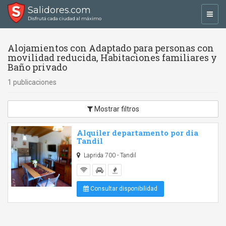
Salidores.com
Toggl
Disfrutá cada ciudad al máximo
navig
Alojamientos con Adaptado para personas con
movilidad reducida, Habitaciones familiares y
Baño privado
1 publicaciones
Mostrar filtros
Alquiler departamento por dia
Tandil
Laprida 700 - Tandil
Consultar disponibilidad