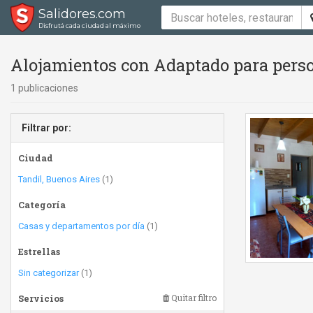
Salidores.com
Disfrutá cada ciudad al máximo
Alojamientos con Adaptado para perso
1 publicaciones
Filtrar por:
Ciudad
Tandil, Buenos Aires
(1)
Categoría
Casas y departamentos por día
(1)
Estrellas
Sin categorizar
(1)
Servicios
Quitar filtro