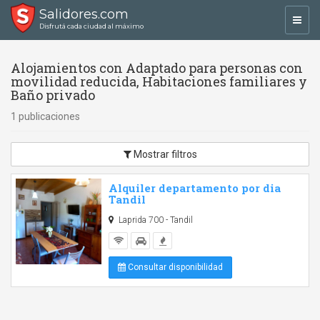
Salidores.com
Toggl
Disfrutá cada ciudad al máximo
navig
Alojamientos con Adaptado para personas con
movilidad reducida, Habitaciones familiares y
Baño privado
1 publicaciones
Mostrar filtros
Alquiler departamento por dia
Tandil
Laprida 700 - Tandil
Consultar disponibilidad