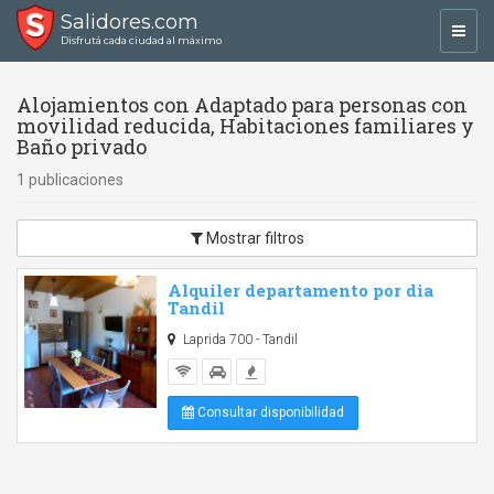
Salidores.com
Toggl
Disfrutá cada ciudad al máximo
navig
Alojamientos con Adaptado para personas con
movilidad reducida, Habitaciones familiares y
Baño privado
1 publicaciones
Mostrar filtros
Alquiler departamento por dia
Tandil
Laprida 700 - Tandil
Consultar disponibilidad