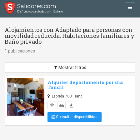
Salidores.com
Toggl
Disfrutá cada ciudad al máximo
navig
Alojamientos con Adaptado para personas con
movilidad reducida, Habitaciones familiares y
Baño privado
1 publicaciones
Mostrar filtros
Alquiler departamento por dia
Tandil
Laprida 700 - Tandil
Consultar disponibilidad