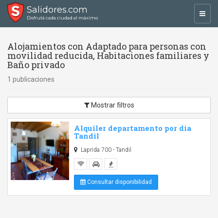
Salidores.com
Toggl
Disfrutá cada ciudad al máximo
navig
Alojamientos con Adaptado para personas con
movilidad reducida, Habitaciones familiares y
Baño privado
1 publicaciones
Mostrar filtros
Alquiler departamento por dia
Tandil
Laprida 700 - Tandil
Consultar disponibilidad