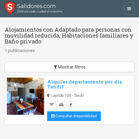
Salidores.com
Toggl
Disfrutá cada ciudad al máximo
navig
Alojamientos con Adaptado para personas con
movilidad reducida, Habitaciones familiares y
Baño privado
1 publicaciones
Mostrar filtros
Alquiler departamento por dia
Tandil
Laprida 700 - Tandil
Consultar disponibilidad