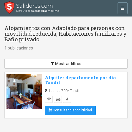
Salidores.com
Toggl
Disfrutá cada ciudad al máximo
navig
Alojamientos con Adaptado para personas con
movilidad reducida, Habitaciones familiares y
Baño privado
1 publicaciones
Mostrar filtros
Alquiler departamento por dia
Tandil
Laprida 700 - Tandil
Consultar disponibilidad