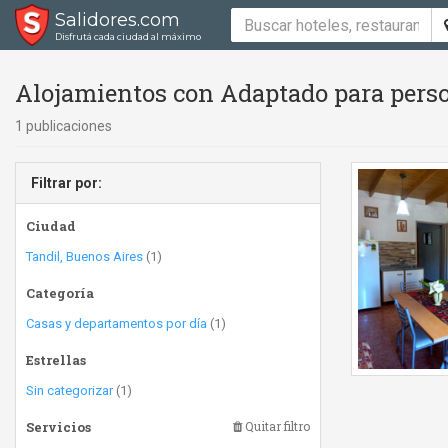
Salidores.com
Disfrutá cada ciudad al máximo
Alojamientos con Adaptado para perso
1 publicaciones
Filtrar por:
Ciudad
Tandil, Buenos Aires
(1)
Categoría
Casas y departamentos por día
(1)
Estrellas
Sin categorizar
(1)
Servicios
Quitar filtro