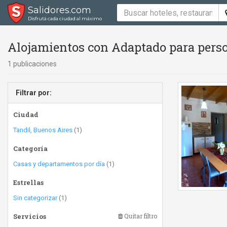
Salidores.com
Disfrutá cada ciudad al máximo
Alojamientos con Adaptado para perso
1 publicaciones
Filtrar por:
Ciudad
Tandil, Buenos Aires
(1)
Categoría
Casas y departamentos por día
(1)
Estrellas
Sin categorizar
(1)
Servicios
Quitar filtro