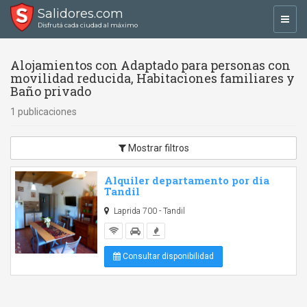
Salidores.com
Toggl
Disfrutá cada ciudad al máximo
navig
Alojamientos con Adaptado para personas con
movilidad reducida, Habitaciones familiares y
Baño privado
1 publicaciones
Mostrar filtros
Alquiler departamento por dia
Tandil
Laprida 700 - Tandil
Consultar disponibilidad