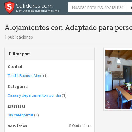
Salidores.com
Disfrutá cada ciudad al máximo
Alojamientos con Adaptado para perso
1 publicaciones
Filtrar por:
Ciudad
Tandil, Buenos Aires
(1)
Categoría
Casas y departamentos por día
(1)
Estrellas
Sin categorizar
(1)
Servicios
Quitar filtro