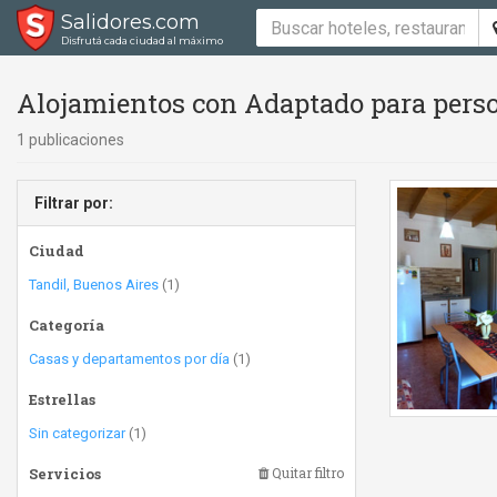
Salidores.com
Disfrutá cada ciudad al máximo
Alojamientos con Adaptado para perso
1 publicaciones
Filtrar por:
Ciudad
Tandil, Buenos Aires
(1)
Categoría
Casas y departamentos por día
(1)
Estrellas
Sin categorizar
(1)
Servicios
Quitar filtro