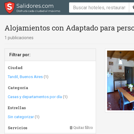
Salidores.com
Disfrutá cada ciudad al máximo
Alojamientos con Adaptado para perso
1 publicaciones
Filtrar por:
Ciudad
Tandil, Buenos Aires
(1)
Categoría
Casas y departamentos por día
(1)
Estrellas
Sin categorizar
(1)
Servicios
Quitar filtro