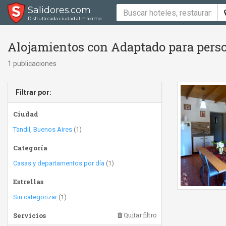
Salidores.com
Disfrutá cada ciudad al máximo
Alojamientos con Adaptado para perso
1 publicaciones
Filtrar por:
Ciudad
Tandil, Buenos Aires
(1)
Categoría
Casas y departamentos por día
(1)
Estrellas
Sin categorizar
(1)
Servicios
Quitar filtro