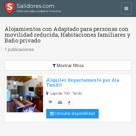
Salidores.com
Toggl
Disfrutá cada ciudad al máximo
navig
Alojamientos con Adaptado para personas con
movilidad reducida, Habitaciones familiares y
Baño privado
1 publicaciones
Mostrar filtros
Alquiler departamento por dia
Tandil
Laprida 700 - Tandil
Consultar disponibilidad