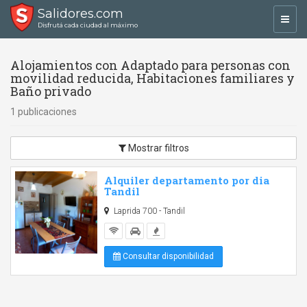
Salidores.com
Toggl
Disfrutá cada ciudad al máximo
navig
Alojamientos con Adaptado para personas con
movilidad reducida, Habitaciones familiares y
Baño privado
1 publicaciones
Mostrar filtros
Alquiler departamento por dia
Tandil
Laprida 700 - Tandil
Consultar disponibilidad