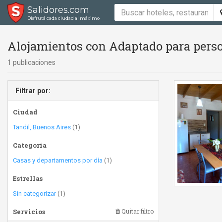
Salidores.com
Disfrutá cada ciudad al máximo
Alojamientos con Adaptado para perso
1 publicaciones
Filtrar por:
Ciudad
Tandil, Buenos Aires
(1)
Categoría
Casas y departamentos por día
(1)
Estrellas
Sin categorizar
(1)
Servicios
Quitar filtro