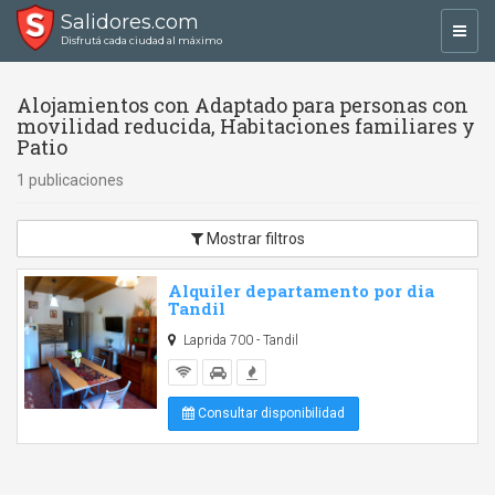
Salidores.com
Toggl
Disfrutá cada ciudad al máximo
navig
Alojamientos con Adaptado para personas con
movilidad reducida, Habitaciones familiares y
Patio
1 publicaciones
Mostrar filtros
Alquiler departamento por dia
Tandil
Laprida 700 - Tandil
Consultar disponibilidad