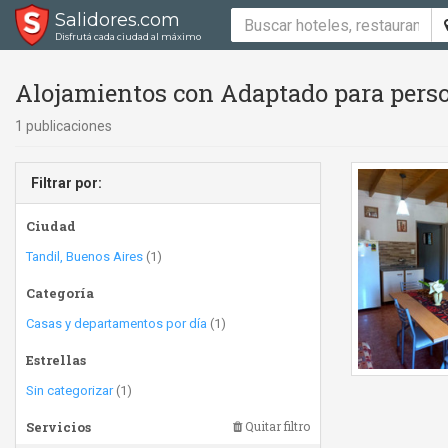
Salidores.com
Disfrutá cada ciudad al máximo
Alojamientos con Adaptado para perso
1 publicaciones
Filtrar por:
Ciudad
Tandil, Buenos Aires
(1)
Categoría
Casas y departamentos por día
(1)
Estrellas
Sin categorizar
(1)
Servicios
Quitar filtro